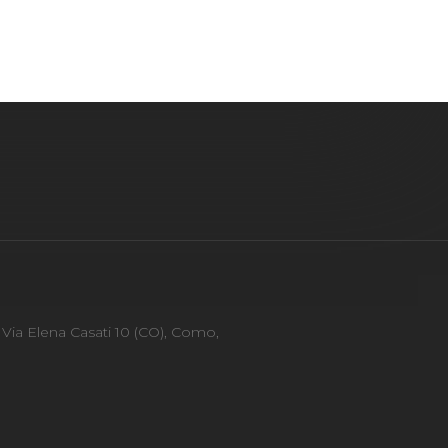
SERVIZIO CLIENTI
FAQ
Via Elena Casati 10 (CO), Como,