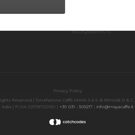
E-COMMERCE
e
Zahlungsrichtlinien
igkeiten
Versandbedingungen
Rückgaberecht
Privacy Policy
ghts Reserved | Torrefazione Caffè MAYA S.A.S di Rimoldi D & C, 
Italia | P.IVA 02178700130 |
+39 031 - 505217
|
info@mayacaffe.it