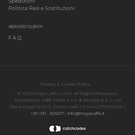
Spedizioni
Politica Resi e Sostituzioni
SERVIZIO CLIENTI
F.A.Q.
Privacy & Cookie Policy
© 2020 Maya Caffè Como. All Rights Reserved |
Torrefazione Caffè MAYA S.A.S di Rimoldi D & C, Via
Elena Casati 10 (CO), Como, Italia | P.IVA 02178700130 |
+39 031 - 505217
|
info@mayacaffe.it