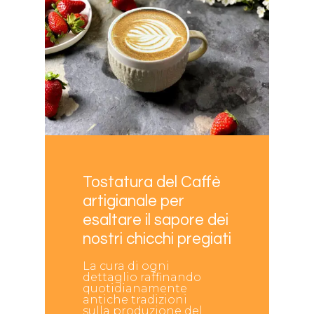
Tostatura
del
Caffè
artigianale
per
esaltare
il
sapore
dei
nostri
chicchi
pregiati
La cura di ogni
dettaglio raffinando
quotidianamente
antiche tradizioni
sulla produzione del