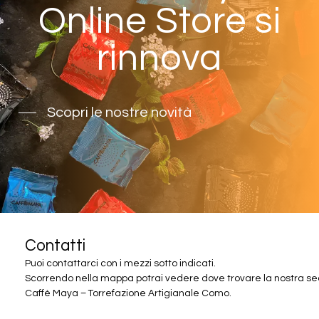
Online Store si
rinnova
Scopri le nostre novità
Contatti
Puoi
contattarci
con
i
mezzi
sotto
indicati.
Scorrendo
nella
mappa
potrai
vedere
dove
trovare
la
nostra
se
Caffè Maya – Torrefazione Artigianale Como.