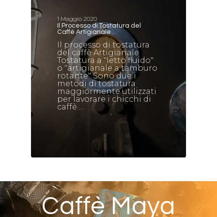
1 Maggio 2020
Il Processo di Tostatura del
Caffè Artigianale
Il processo di tostatura
del caffè Artigianale
Tostatura a "letto fluido"
o "artigianale a tamburo
rotante" Sono due i
metodi di tostatura
maggiormente utilizzati
per lavorare i chicchi di
caffè.…
Caffè Maya