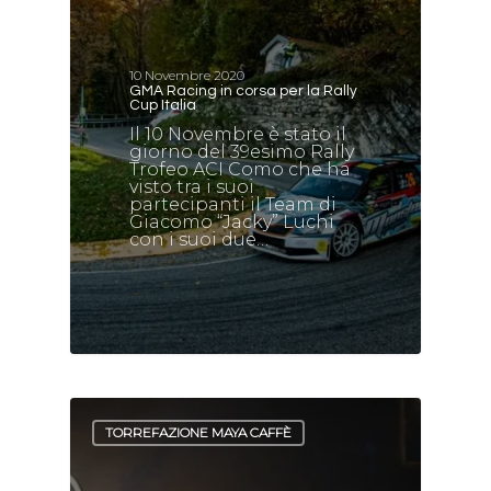
10 Novembre 2020
GMA Racing in corsa per la Rally
Cup Italia
Il 10 Novembre è stato il
giorno del 39esimo Rally
Trofeo ACI Como che ha
visto tra i suoi
partecipanti il Team di
Giacomo “Jacky” Luchi
con i suoi due…
TORREFAZIONE MAYA CAFFÈ