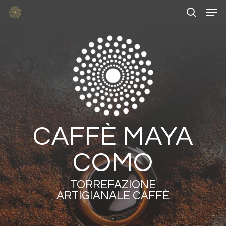
Skip
Men
to
main
search
content
CAFFÈ MAYA
COMO
TORREFAZIONE
ARTIGIANALE CAFFÈ