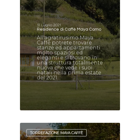
31 Luglio 2021
Residence di Caffè Maya Como
All'agratirusimo Maya
Caffè potrete trovare
stanze ed appartamenti
molto spaziosi ed
eleganti e si trovano in
una struttura totalmente
nuova che vede i suoi
natali nella prima estate
del 2021…
TORREFAZIONE MAYA CAFFÈ